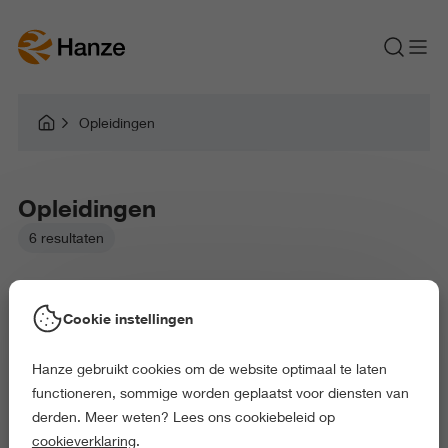
Opleidingen
Opleidingen
6 resultaten
Cookie instellingen
Hulp bij je studiekeuze
Hanze gebruikt cookies om de website optimaal te laten
functioneren, sommige worden geplaatst voor diensten van
derden. Meer weten? Lees ons cookiebeleid op
cookieverklaring
.
Gekozen filters: