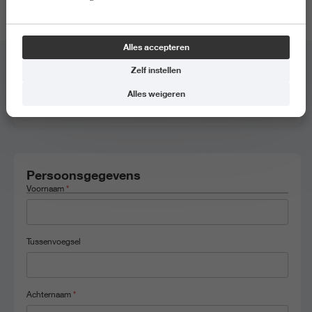
locatie van de meeloopdag.
Alles accepteren
Zelf instellen
Meeloopdag
*
Alles weigeren
Pabo-Zorg, 25 maart 2026, 10.00 - 14.00
Persoonsgegevens
Voornaam
*
Tussenvoegsel
Achternaam
*