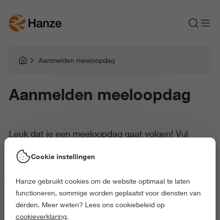
Aanmelden meeloopdag
Aanmelden meeloopdag
Leuk dat je een meeloopdag gaat volgen! Vul
hieronder je gegevens in om je aan te melden voor
Cookie instellingen
de door jou gekozen meeloopdag.
Hanze gebruikt cookies om de website optimaal te laten
functioneren, sommige worden geplaatst voor diensten van
derden. Meer weten? Lees ons cookiebeleid op
Als je je hebt aangemeld ontvang je via de mail een bevestiging.
cookieverklaring
.
Hierin vind je ook meer informatie over het programma en de