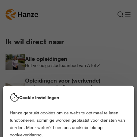
Ik wil direct naar
Alle opleidingen
Het volledige studieaanbod van A tot Z
Opleidingen voor (werkende)
professionals & organisaties
Praktijkgerichte opleidingen voor (werkende)
Cookie instellingen
professionals en organisaties
Hanze gebruikt cookies om de website optimaal te laten
Samenwerken met de Hanze
functioneren, sommige worden geplaatst voor diensten van
De Hanze werkt intensief samen met bedrijven en
derden. Meer weten? Lees ons cookiebeleid op
organisaties
cookieverklaring
.