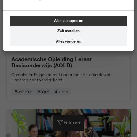
Doe de test
Alles accepteren
Zelf instellen
Studiekeuzeadvies
Alles weigeren
Open Dagen en voorlichtingen
Brochures
Academische Opleiding Leraar
Basisonderwijs (AOLB)
Combineer lesgeven met onderzoek en ontdek wat
kinderen écht verder helpt.
Bachelor
Voltijd
4 jaren
Filteren