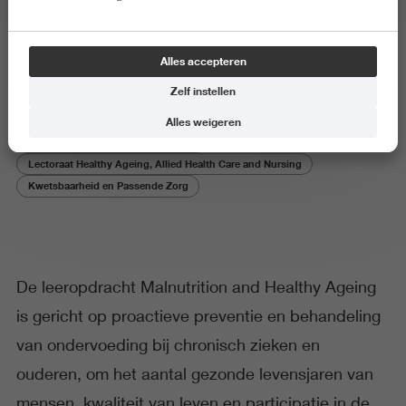
Malnutrition and Healthy Ageing
Alles accepteren
Zelf instellen
Alles weigeren
Centre of Expertise Healthy Ageing
Lectoraat Healthy Ageing, Allied Health Care and Nursing
Kwetsbaarheid en Passende Zorg
De leeropdracht Malnutrition and Healthy Ageing
is gericht op proactieve preventie en behandeling
van ondervoeding bij chronisch zieken en
ouderen, om het aantal gezonde levensjaren van
mensen, kwaliteit van leven en participatie in de