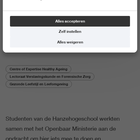
Student aan het woord
Alles accepteren
Hoe praat je met jongeren over
Zelf instellen
hun drugsgebruik?
Alles weigeren
Centre of Expertise Healthy Ageing
Lectoraat Verslavingskunde en Forensische Zorg
Gezonde Leefstijl en Leefomgeving
Studenten van de Hanzehogeschool werkten
samen met het Openbaar Ministerie aan de
opdracht om hier iets mee te doen en