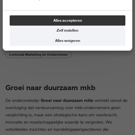
Groei naar duurzaam mkb
Alles accepteren
Zelf instellen
Alles weigeren
Centre of Expertise Ondernemen
Lectoraat Marketing en Ondernemen
Groei naar duurzaam mkb
Groei naar duurzaam mkb
De onderzoekslijn
vertrekt vanuit de
overtuiging dat verduurzaming voor mkb-ondernemers geen
verplichting is, maar een strategische kans om veerkracht,
innovatie en maatschappelijke waarde te vergroten. We
ontwikkelen inzichten en handelingsperspectieven die