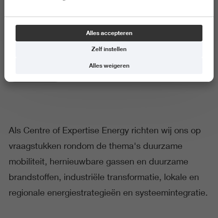
Onze thema's
Alles accepteren
Zelf instellen
Alles weigeren
Energietransitie
Als Centre of Expertise Energy richten wij ons op
vraagstukken rondom de thema's duurzame
mobiliteit, hernieuwbare gassen en duurzame
brandstoffen, industriële transformatie, lokale en
regionale energiestrategieën en systeemintegratie.