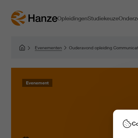
Opleidingen
Studiekeuze
Onderz
Evenementen
Ouderavond opleiding Communicati
Evenement
Co