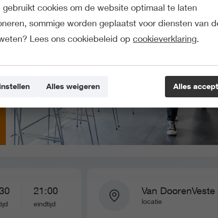
gebruikt cookies om de website optimaal te laten
ioneren, sommige worden geplaatst voor diensten van d
weten? Lees ons cookiebeleid op
cookieverklaring
.
instellen
Alles weigeren
Alles accep
30
21:00
Van DoorenVeste
locatie
tijd
eindtijd