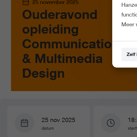
25 november 2025
Hanze 
Ouderavond
funct
Meer 
opleiding
Communication
& Multimedia
Zelf 
Design
25 nov 2025
18:
datum
start