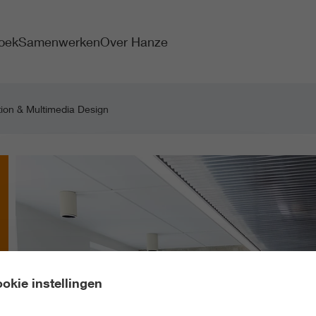
oek
Samenwerken
Over Hanze
on & Multimedia Design
okie instellingen