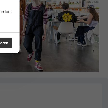
erden.
teren