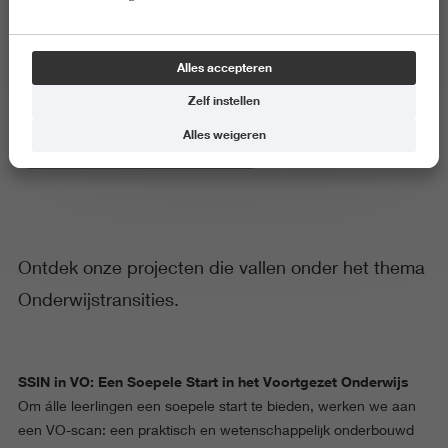
Onderwijs­transities
Alles accepteren
Zelf instellen
Alles weigeren
Lectoraat Jeugd, Educatie & Samenleving
Ontdek onze projecten die vallen onder het thema
Onderwijstransities.
SSIN in VO: Een Soepele Start in het Voortgezet Onderwijs
Om álle leerlingen een soepele start te bieden, werken we aan
een VO-scan: een praktisch en wetenschappelijk onderbouwd