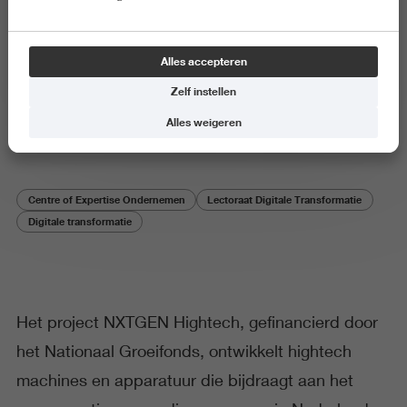
Onderzoeksproject
Alles accepteren
NXTGEN Hightech
Zelf instellen
Landelijke website NXTGEN Hightech
Alles weigeren
Centre of Expertise Ondernemen
Lectoraat Digitale Transformatie
Digitale transformatie
Het project NXTGEN Hightech, gefinancierd door
het Nationaal Groeifonds, ontwikkelt hightech
machines en apparatuur die bijdraagt aan het