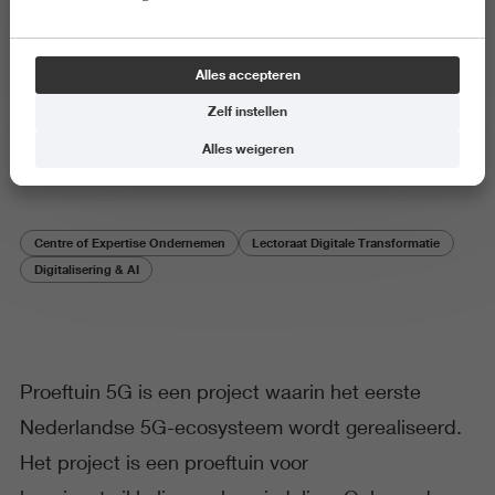
Onderzoeksproject
Alles accepteren
Proeftuin 5Groningen
Zelf instellen
Naar de website van Proeftuin 5Groningen
Alles weigeren
Centre of Expertise Ondernemen
Lectoraat Digitale Transformatie
Digitalisering & AI
Proeftuin 5G is een project waarin het eerste
Nederlandse 5G-ecosysteem wordt gerealiseerd.
Het project is een proeftuin voor