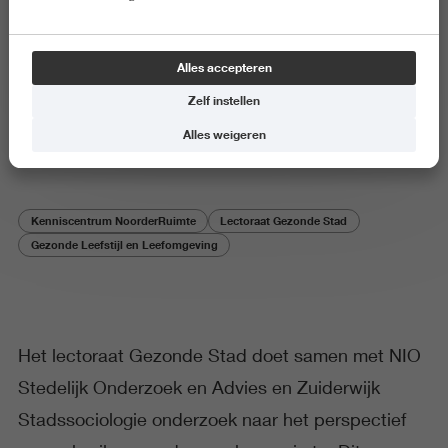
Onderzoeksproject
Alles accepteren
Beheer en beleving van de
Zelf instellen
openbare ruimte
Alles weigeren
Kenniscentrum NoorderRuimte
Lectoraat Gezonde Stad
Gezonde Leefstijl en Leefomgeving
Het lectoraat Gezonde Stad doet samen met NIO
Stedelijk Onderzoek en Advies en Zuiderwijk
Stadssociologie onderzoek naar het perspectief