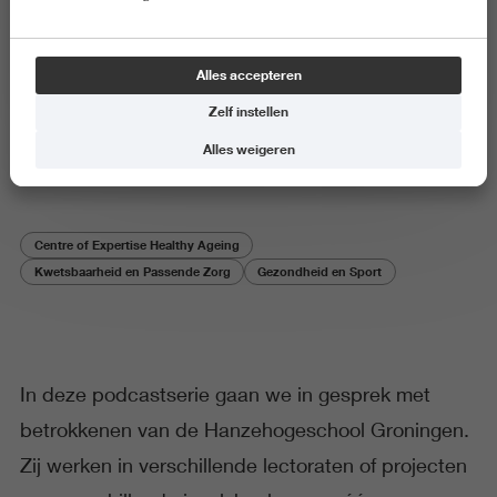
Onderzoeker aan het woord
Alles accepteren
Podcast: Wat zijn de routes uit
Zelf instellen
het zorginfarct?
Alles weigeren
Centre of Expertise Healthy Ageing
Kwetsbaarheid en Passende Zorg
Gezondheid en Sport
In deze podcastserie gaan we in gesprek met
betrokkenen van de Hanzehogeschool Groningen.
Zij werken in verschillende lectoraten of projecten