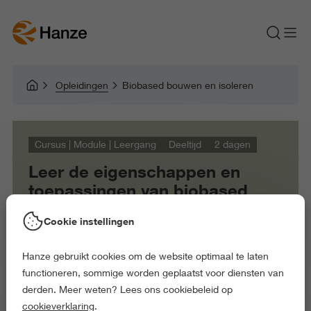
Opleidingen
Biobased bouwen en isoleren
Cursus | Module | Leergang
Deeltijd
2 dagen
Leer de eigenschappen en
toepassingen van biobased
materialen in nieuwbouw en
Cookie instellingen
renovatie
Hanze gebruikt cookies om de website optimaal te laten
functioneren, sommige worden geplaatst voor diensten van
derden. Meer weten? Lees ons cookiebeleid op
cookieverklaring
.