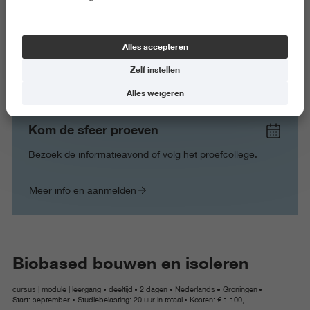
Elin Hondebrink
Productmanager Opleidingen Professionals
Alles accepteren
050 595 7416
Zelf instellen
e.v.hondebrink@pl.hanze.nl
LinkedIn Elin Hondebrink
Alles weigeren
Kom de sfeer proeven
Bezoek de informatieavond of volg het proefcollege.
Meer info en aanmelden
Biobased bouwen en isoleren
cursus | module | leergang
deeltijd
2 dagen
Nederlands
Groningen
Start: september
Studiebelasting: 20 uur in totaal
Kosten: € 1.100,-