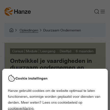
Opleidingen
Duurzaam Ondernemen
Cursus | Module | Leergang
Deeltijd
6 maanden
Ontwikkel je vaardigheden in
duurzaam ondernemen en
ontwerpen voor een
Cookie instellingen
veerkrachtige toekomst
Hanze gebruikt cookies om de website optimaal te laten
functioneren, sommige worden geplaatst voor diensten van
derden. Meer weten? Lees ons cookiebeleid op
Kom de sfeer proeven
cookieverklaring
.