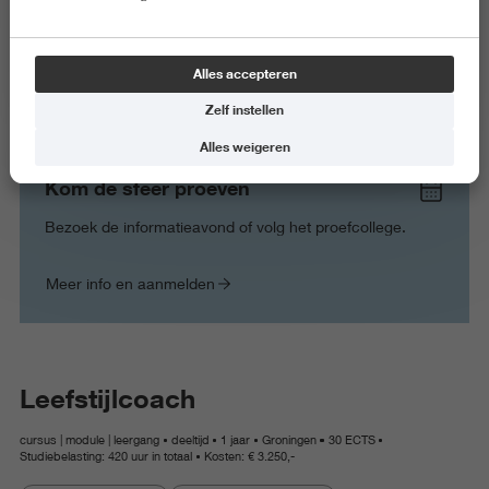
Robert den Dunnen
Productmanager
Alles accepteren
06 55 71 43 21
Zelf instellen
r.j.k.den.dunnen@pl.hanze.nl
Alles weigeren
Kom de sfeer proeven
Bezoek de informatieavond of volg het proefcollege.
Meer info en aanmelden
Leefstijlcoach
cursus | module | leergang
deeltijd
1 jaar
Groningen
30 ECTS
Studiebelasting: 420 uur in totaal
Kosten: € 3.250,-