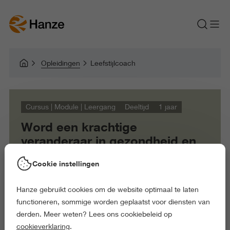
Opleidingen
Leefstijlcoach
Cursus | Module | Leergang
Deeltijd
1 jaar
Word een krachtige
veranderaar in gezondheid en
welzijn en creëer een positieve
Cookie instellingen
impact op vitaliteit.
Hanze gebruikt cookies om de website optimaal te laten
functioneren, sommige worden geplaatst voor diensten van
derden. Meer weten? Lees ons cookiebeleid op
cookieverklaring
.