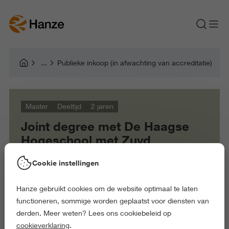
Publieke inkoop (in afwachting van accreditatie)
Master
Deeltijd
2 jaren
Joint degree met De Haagse
Hogeschool met Zuyd
Hogeschool
Cookie instellingen
Hanze gebruikt cookies om de website optimaal te laten
functioneren, sommige worden geplaatst voor diensten van
derden. Meer weten? Lees ons cookiebeleid op
cookieverklaring
.
Cor Lammerts