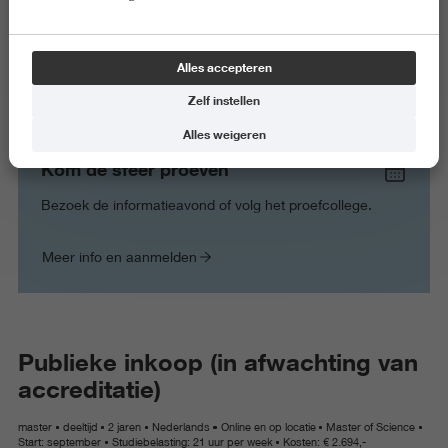
CoL begeleider en coördinator 3 jarige opleiding
Bedrijfskunde
Alles accepteren
+31505957085
Zelf instellen
c.lammerts@pl.hanze.nl
Alles weigeren
Kom de sfeer proeven
Bezoek de informatieavond of volg het proefcollege.
Meer info en aanmelden
Publieke inkoop (in afwachting van
accreditatie)
master
deeltijd
2 jaren
Nederlands
Online en op locatie
Master of Science
Start: september
Studiebelasting: 21 uur per week
Kosten: € 2.694,-