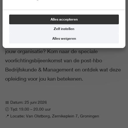
Alles accepteren
Ben jij toe aan de volgende stap in je carrière? Wil
Zelf instellen
je jouw kennis verbreden, sterker onderbouwde
Alles weigeren
beslissingen nemen en meer impact maken binnen
jouw organisatie? Kom naar de speciale
voorlichtingsbijeenkomst van de post-hbo
Bedrijfskunde & Management en ontdek wat deze
opleiding voor jou kan betekenen.
📅 Datum: 25 juni 2026
🕖 Tijd: 19.00 – 20.00 uur
📍 Locatie: Van Olstborg, Zernikeplein 7, Groningen