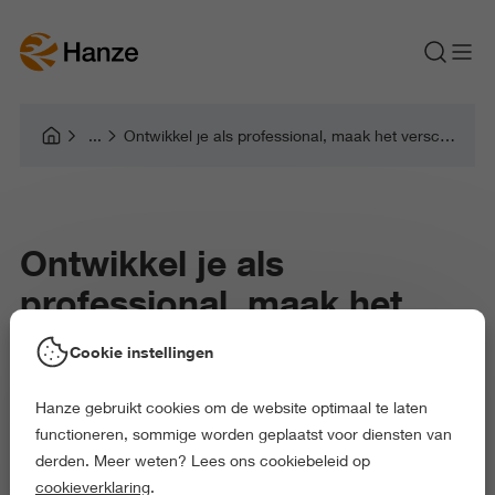
Ontwikkel je als professional, maak het verschil in jouw organisatie
Ontwikkel je als
professional, maak het
verschil in jouw
Cookie instellingen
organisatie
Hanze gebruikt cookies om de website optimaal te laten
functioneren, sommige worden geplaatst voor diensten van
derden. Meer weten? Lees ons cookiebeleid op
Bedrijfskunde & Management (deeltijd)
cookieverklaring
.