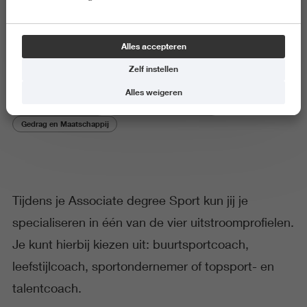
Topsport- en talentcoach
Alles accepteren
Zelf instellen
Alles weigeren
Gezondheid en Sport
Economie en Management
Gedrag en Maatschappij
Tijdens je Associate degree Sport kun jij je
specialiseren in één van de vier uitstroomprofielen.
Je kunt hierbij kiezen uit: buurtsportcoach,
leefstijlcoach, sportondernemer of topsport- en
talentcoach.