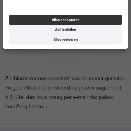
FAQ Pabo-Zorg
Alles accepteren
Zelf instellen
Alles weigeren
Onderwijs en Opvoeding
Zie hieronder een overzicht van de meest gestelde
vragen. Staat het antwoord op jouw vraag er niet
bij? Stel dan jouw vraag per e-mail via:
pabo-
zorg@org.hanze.nl
.