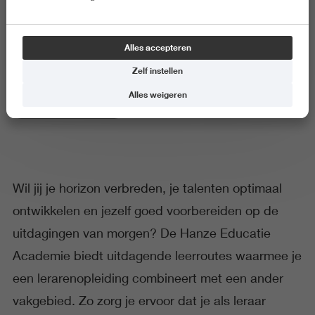
Hanze Educatie Academie
Alles accepteren
Zelf instellen
Alles weigeren
Onderwijs en Opvoeding
Wil jij je horizon verbreden, je talenten optimaal
ontwikkelen en jezelf goed voorbereiden op de
uitdagingen van morgen? De Hanze Educatie
Academie biedt uitdagende leerroutes waarmee je
een lerarenopleiding combineert met een ander
vakgebied. Zo zorg je ervoor dat je als leraar