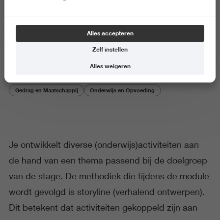
Thematisch ontwerpen van
Alles accepteren
activiteiten
Zelf instellen
Alles weigeren
Gedrag en Maatschappij
Onderwijs en Opvoeding
Je ontwikkelt diverse (onderwijs)activiteiten aan
de hand van een thema passend bij de doelgroep
van de stage. De methodiek die tijdens de module
wordt gevolgd is storyline (verhalend ontwerpen).
Dit betekent dat activiteiten gekoppeld zijn aan