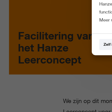
Hanze 
funct
Meer 
Facilitering van
het Hanze
Zelf 
Leerconcept
We zijn op dit mo
Leerconcept voor 