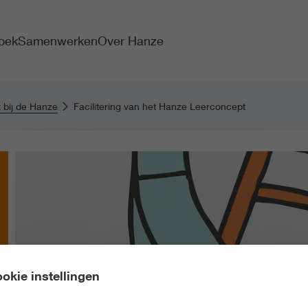
oek
Samenwerken
Over Hanze
t bij de Hanze
Facilitering van het Hanze Leerconcept
okie instellingen