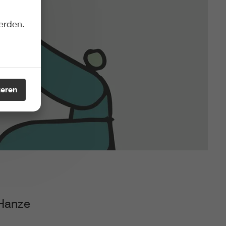
erden.
teren
 Hanze