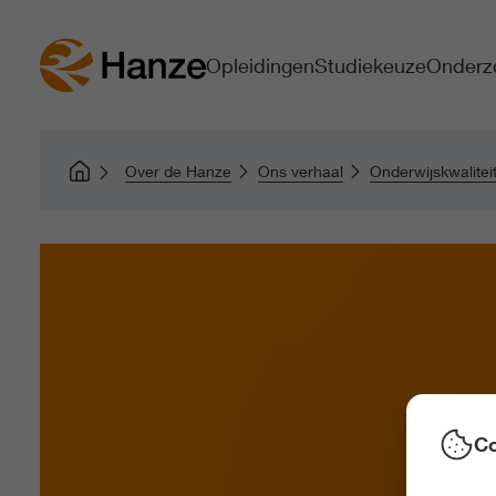
Opleidingen
Studiekeuze
Onderz
Over de Hanze
Ons verhaal
Onderwijskwalitei
Co