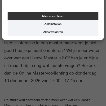
Online Mastervoorlichting
Alles accepteren
Zelf instellen
Alles weigeren
Heb jij interesse in een master maar weet je niet
goed hoe je je moet oriënteren? Wil je meer weten
over wat een Hanze Master is? Of ben je er bijna
uit maar heb je nog wat laatste vragen? Bezoek
dan de Online Mastervoorlichting op donderdag
10 december 2026 van 17.00 - 17.45 uur.
De studiekeuzeadviseur vertelt meer over wat een Hanze
Master is, wat het verschil is tussen een hbo- en