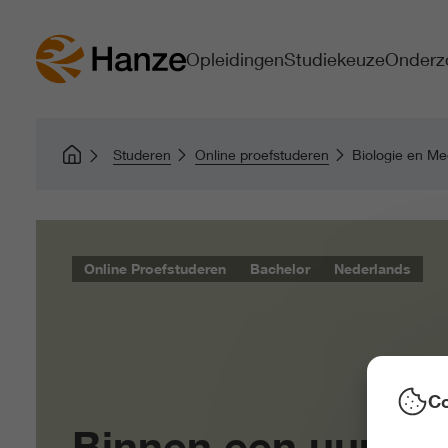
Opleidingen
Studiekeuze
Onderz
Studeren
Online proefstuderen
Biologie en Me
Online Proefstuderen
Bachelor
Nederlands
Co
Binnen een uur