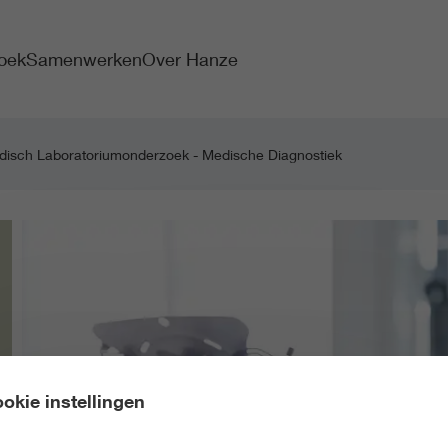
oek
Samenwerken
Over Hanze
disch Laboratoriumonderzoek - Medische Diagnostiek
okie instellingen