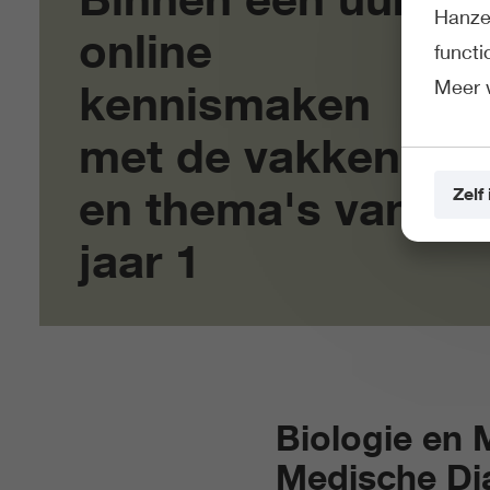
Hanze 
online
funct
Meer 
kennismaken
met de vakken
en thema's van
Zelf 
jaar 1
Biologie en
Medische Di