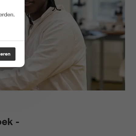
erden.
teren
ek -