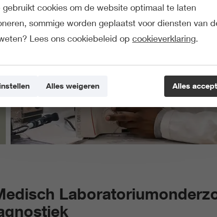
gebruikt cookies om de website optimaal te laten
ioneren, sommige worden geplaatst voor diensten van d
weten? Lees ons cookiebeleid op
cookieverklaring
.
instellen
Alles weigeren
Alles accep
 Medisch Laboratoriumonderzo
agnostiek