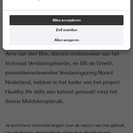
Middelengebruik (kahoot)
Alles accepteren
Zelf instellen
Alles weigeren
Arne van den Bos, docent-onderzoeker van het
lectoraat Verslavingskunde, en Bill de Smeth,
preventiemedewerker Verslavingszorg Noord
Nederland, hebben in het kader van het project
Healthy life skills een kahoot gemaakt rond het
thema Middelengebruik.
Je kunt hierin informatie krijgen over de risico's van het gebruik
van alcohol en uitgaansdrugs. Gebruik in de kahoot een