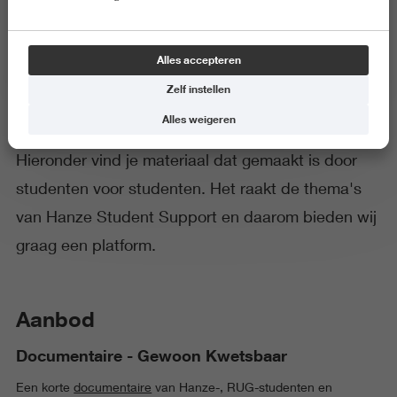
Voor en door studenten
Alles accepteren
Zelf instellen
Alles weigeren
​Hieronder vind je materiaal dat gemaakt is door
studenten voor studenten. Het raakt de thema's
van Hanze Student Support en daarom bieden wij
graag een platform.
Aanbod
Documentaire - Gewoon Kwetsbaar
Een korte
documentaire
van Hanze-, RUG-studenten en