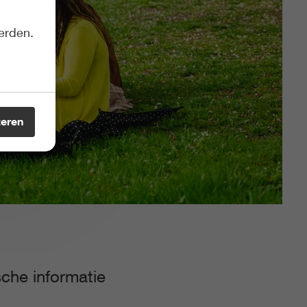
erden.
teren
sche informatie