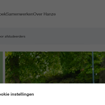
oek
Samenwerken
Over Hanze
oor afstudeerders
okie instellingen