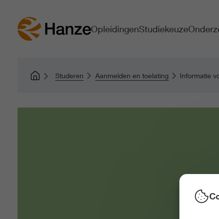
Opleidingen
Studiekeuze
Onderz
Studeren
Aanmelden en toelating
Informatie v
Co