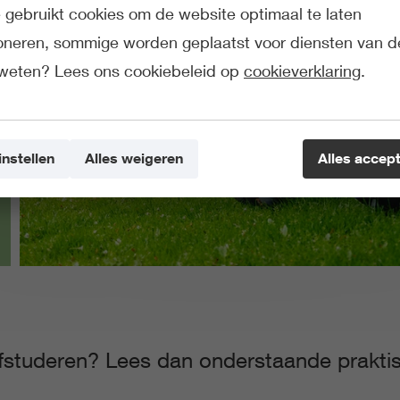
gebruikt cookies om de website optimaal te laten
ioneren, sommige worden geplaatst voor diensten van d
weten? Lees ons cookiebeleid op
cookieverklaring
.
instellen
Alles weigeren
Alles accep
 afstuderen? Lees dan onderstaande prakti