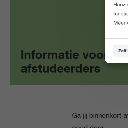
Hanze 
funct
Meer 
Informatie voor
Zelf 
afstudeerders
Ga jij binnenkort
goed door.