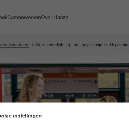
oek
Samenwerken
Over Hanze
uders/verzorgers
Online voorlichting - hoe help ik mijn kind bij de s
okie instellingen