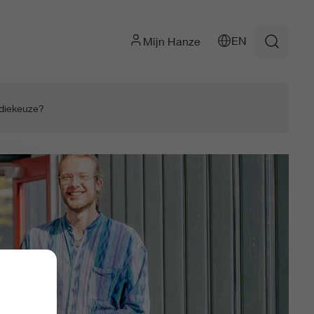
EN
Mijn Hanze
tudiekeuze?