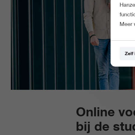
Hanze 
funct
Meer 
Zelf 
Online voo
bij de st