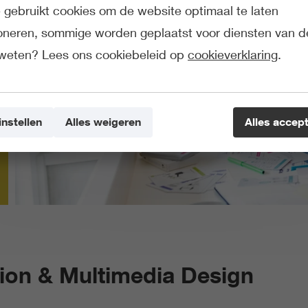
gebruikt cookies om de website optimaal te laten
ioneren, sommige worden geplaatst voor diensten van d
weten? Lees ons cookiebeleid op
cookieverklaring
.
instellen
Alles weigeren
Alles accep
on & Multimedia Design