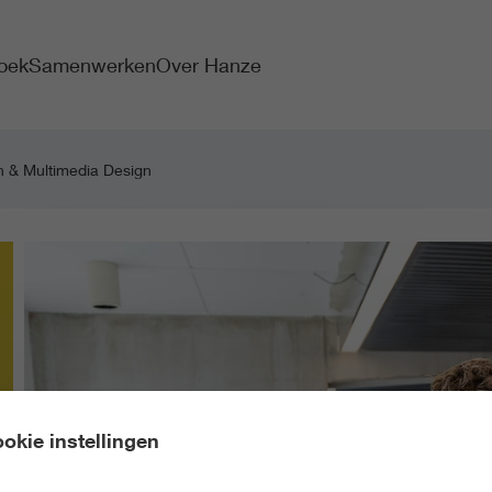
oek
Samenwerken
Over Hanze
 & Multimedia Design
okie instellingen