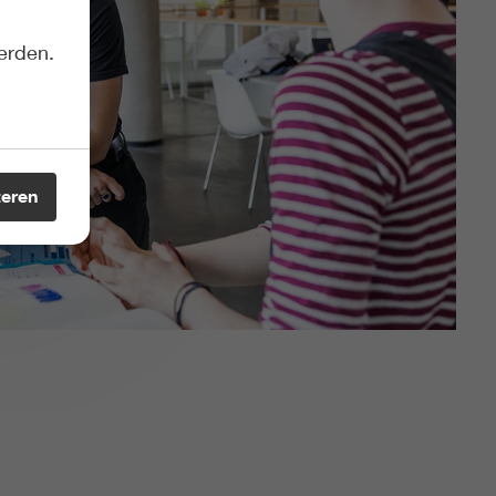
erden.
teren