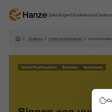
Opleidingen
Studiekeuze
Onderz
Studeren
Online proefstuderen
Communication
Online Proefstuderen
Bachelor
Nederlands
Co
Binnen een uur