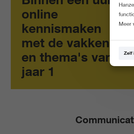
Hanze 
online
funct
Meer 
kennismaken
met de vakken
en thema's van
Zelf 
jaar 1
Communicati