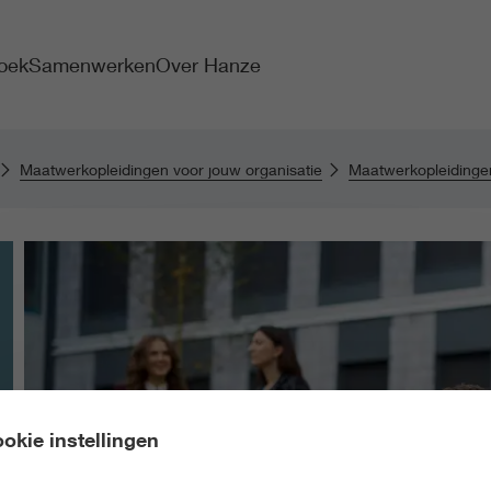
oek
Samenwerken
Over Hanze
Maatwerkopleidingen voor jouw organisatie
Maatwerkopleiding
okie instellingen