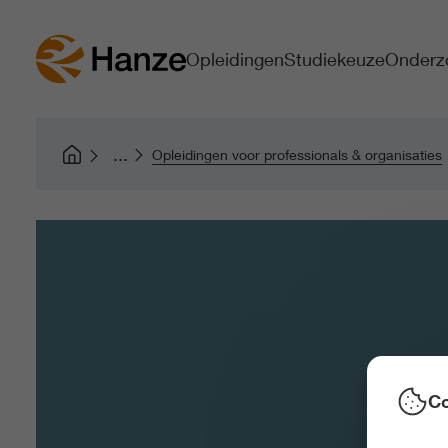
Opleidingen
Studiekeuze
Onderz
Opleidingen voor professionals & organisaties
Co