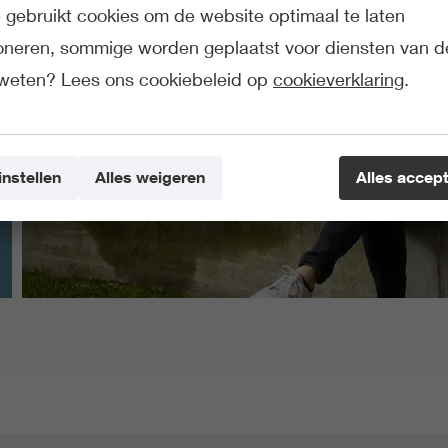
gebruikt cookies om de website optimaal te laten
ioneren, sommige worden geplaatst voor diensten van d
weten? Lees ons cookiebeleid op
cookieverklaring
.
instellen
Alles weigeren
Alles accep