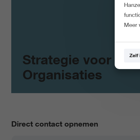
Hanze 
funct
Meer 
Strategie voor
Zelf 
Organisaties
Direct contact opnemen