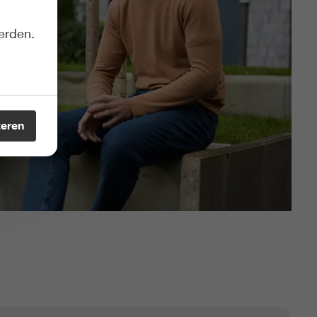
erden.
teren