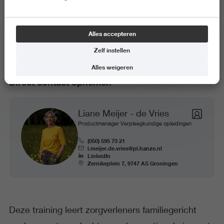
Teamtraining Familiezorg
Alles accepteren
Zelf instellen
Alles weigeren
Direct contact opnemen
Liane Meijer - de Vries
Productmanager Verpleegkundige opleidingen
(050) 595 73 21
l.meijer.de.vries@pl.hanze.nl
LinkedIn
Zernikeplein 7, 9747 AS Groningen
Deze training leert zorgverleners familiegericht