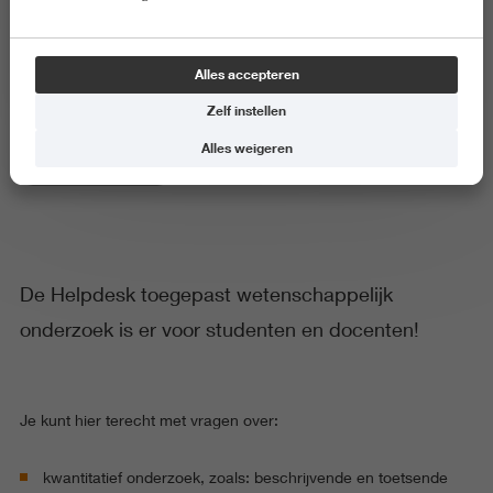
Helpdesk Statistiek
Alles accepteren
Zelf instellen
Alles weigeren
Gezondheid en Sport
De Helpdesk toegepast wetenschappelijk
onderzoek is er voor studenten en docenten!
Je kunt hier terecht met vragen over:
kwantitatief onderzoek, zoals: beschrijvende en toetsende