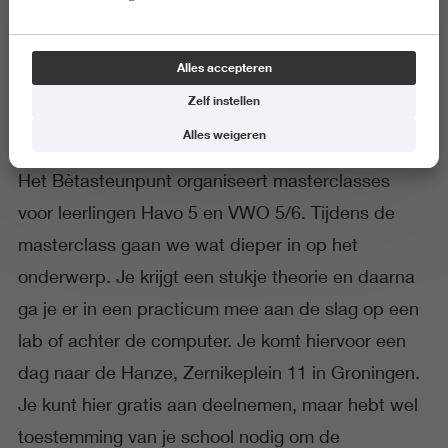
Masterclasses
Alles accepteren
Zelf instellen
Alles weigeren
Het Bètasteunpunt organiseert masterclasses
voor leerlingen Havo 5 en VWO 5/6. Tijdens de
masterclass gaan we wat dieper in op het
onderwerp. Je krijgt een stukje theorie en daarna
ga je er in een practicum mee aan de slag op een
lab of achter de computer. Je komt hiervoor een
dag naar de Hanze, Zernikeplein 11 in Groningen.
Je kunt hier gratis aan deelnemen, maar hebt wel
toestemming van je school nodig om de