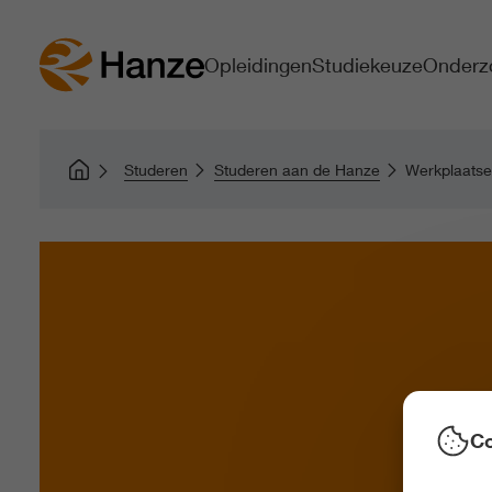
Opleidingen
Studiekeuze
Onderz
Studeren
Studeren aan de Hanze
Werkplaatse
Co