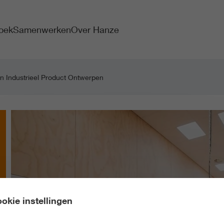
oek
Samenwerken
Over Hanze
n Industrieel Product Ontwerpen
okie instellingen