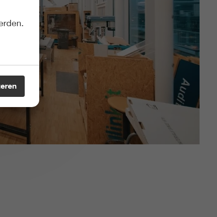
erden.
teren