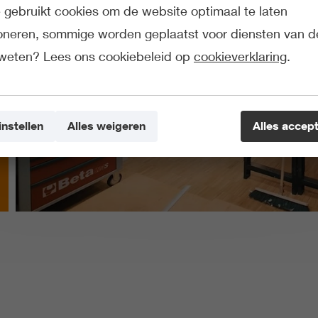
gebruikt cookies om de website optimaal te laten
ioneren, sommige worden geplaatst voor diensten van d
weten? Lees ons cookiebeleid op
cookieverklaring
.
instellen
Alles weigeren
Alles accep