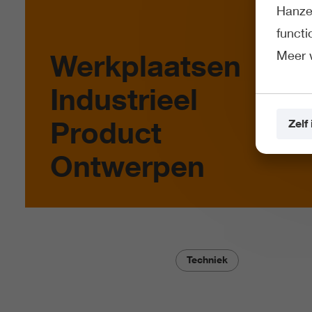
Hanze 
funct
Meer 
Werkplaatsen
Industrieel
Product
Zelf 
Ontwerpen
Techniek