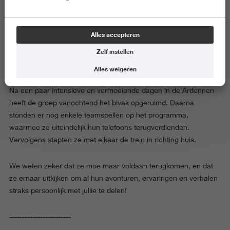
Dinsdag 30 september
Alles accepteren
Zelf instellen
Alles weigeren
Na een paar intensieve en vermoeiende dagen in de Ardennen
heeft de groep vanochtend het bivak opgeruimd. Daarna
stonden er nog enkele teamspellen op het programma,
waarmee ze uiteindelijk hun telefoons terugverdienden.
Vervolgens stapten ze met elkaar de trein in richting huis.
We weten zeker dat ze moe maar voldaan terugkomen, en dat
ze ernaar uitkijken om al hun avonturen, ervaringen en verhalen
straks persoonlijk met jullie te delen!
------------------------