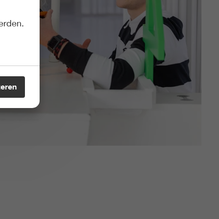
erden.
teren