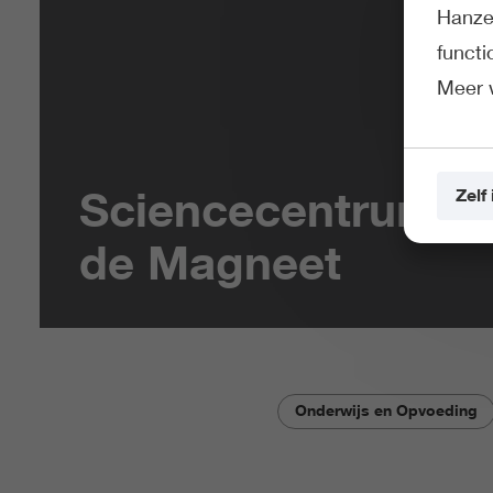
Hanze 
funct
Meer 
Sciencecentrum
Zelf 
de Magneet
Onderwijs en Opvoeding