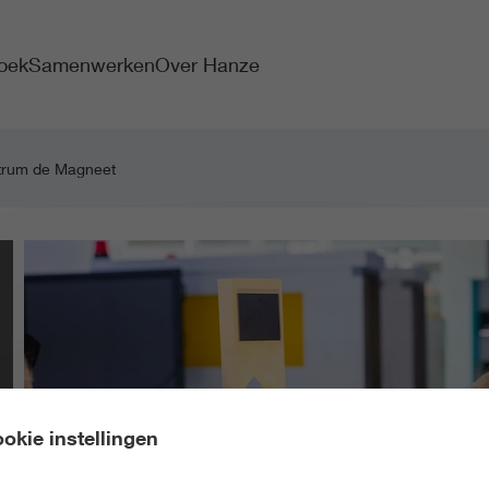
oek
Samenwerken
Over Hanze
trum de Magneet
okie instellingen