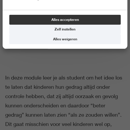
Traumasensitief onderwijs
Alles accepteren
Zelf instellen
Alles weigeren
Onderwijs en Opvoeding
In deze module leer je als student om het idee los
te laten dat kinderen hun gedrag altijd onder
controle hebben, dat zij altijd oorzaak en gevolg
kunnen onderscheiden en daardoor “beter
gedrag” kunnen laten zien “als ze zouden willen”.
Dit gaat misschien voor veel kinderen wel op,