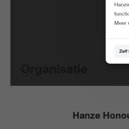
Hanze 
funct
Meer 
Zelf 
Organisatie
Hanze Honou