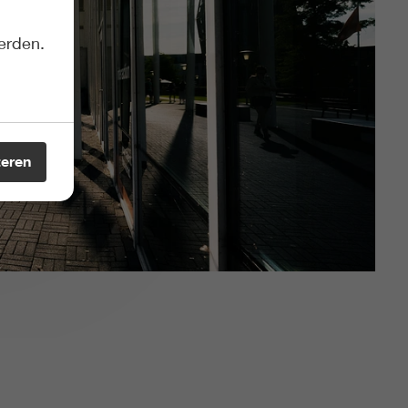
erden.
teren