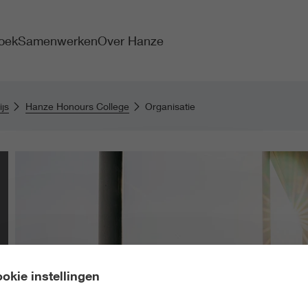
oek
Samenwerken
Over Hanze
js
Hanze Honours College
Organisatie
okie instellingen