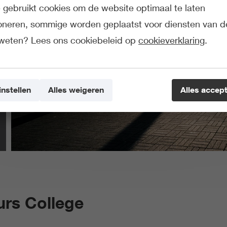
gebruikt cookies om de website optimaal te laten
ioneren, sommige worden geplaatst voor diensten van d
weten? Lees ons cookiebeleid op
cookieverklaring
.
instellen
Alles weigeren
Alles accep
rs College