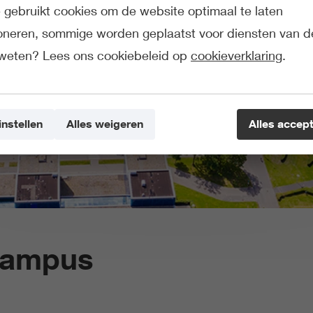
gebruikt cookies om de website optimaal te laten
ioneren, sommige worden geplaatst voor diensten van d
weten? Lees ons cookiebeleid op
cookieverklaring
.
instellen
Alles weigeren
Alles accep
Campus