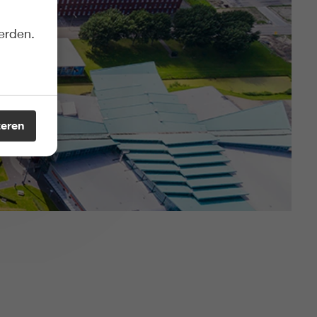
erden.
teren