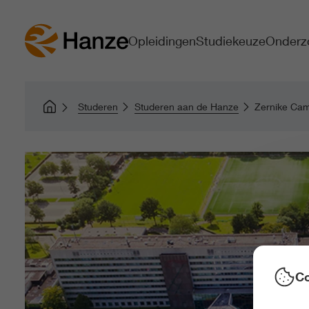
Opleidingen
Studiekeuze
Onderz
Studeren
Studeren aan de Hanze
Zernike Ca
Co