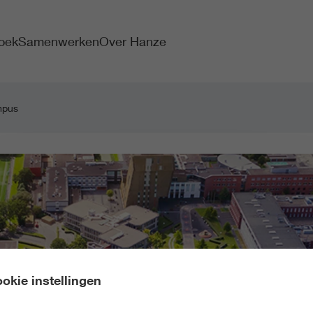
oek
Samenwerken
Over Hanze
mpus
okie instellingen