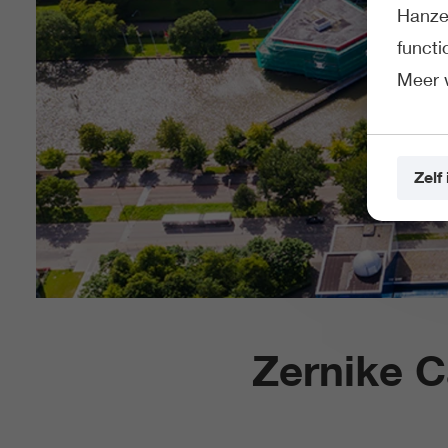
Hanze 
funct
Meer 
Zelf 
Zernike 