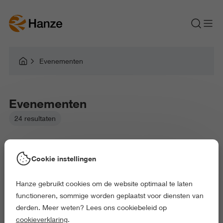
Evenementen
Evenementen
24 resultaten
Cookie instellingen
Hanze gebruikt cookies om de website optimaal te laten
Gekozen filters:
functioneren, sommige worden geplaatst voor diensten van
Aarde en Milieu
Onderwijs en Opvoeding
derden. Meer weten? Lees ons cookiebeleid op
Recht en Bestuur
Kunst en Cultuur
cookieverklaring
.
Gedrag en Maatschappij