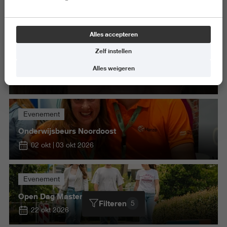
Alles wissen
Alles accepteren
Evenement
Zelf instellen
Barn Talk - Helga van Leur - Alleen als jij het ook
doet
Alles weigeren
02 sep 2026
Evenement
Onderwijsbeurs Noordoost
02 okt
03 okt 2026
Evenement
Open Dag Masters
Filteren
5
22 okt 2026