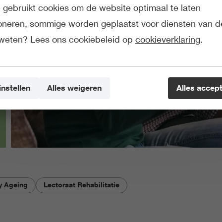
gebruikt cookies om de website optimaal te laten
ioneren, sommige worden geplaatst voor diensten van d
weten? Lees ons cookiebeleid op
cookieverklaring
.
instellen
Alles weigeren
Alles accep
hy Ageing
Lectoraat Rehabilitatie