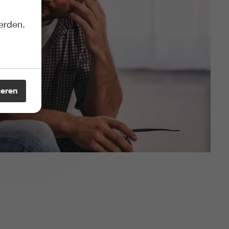
erden.
teren