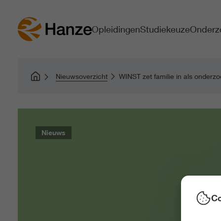
Opleidingen
Studiekeuze
Onderz
Nieuwsoverzicht
WINST zet familie in als onderz
Nieuws
Co