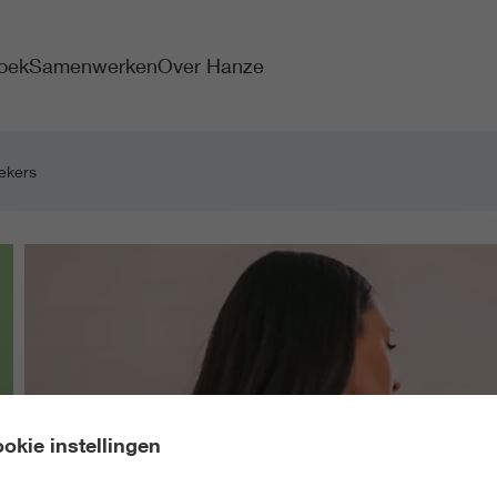
oek
Samenwerken
Over Hanze
oekers
okie instellingen