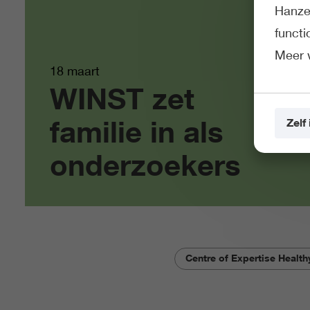
Hanze 
funct
Meer 
18 maart
WINST zet
familie in als
Zelf 
onderzoekers
Centre of Expertise Healt