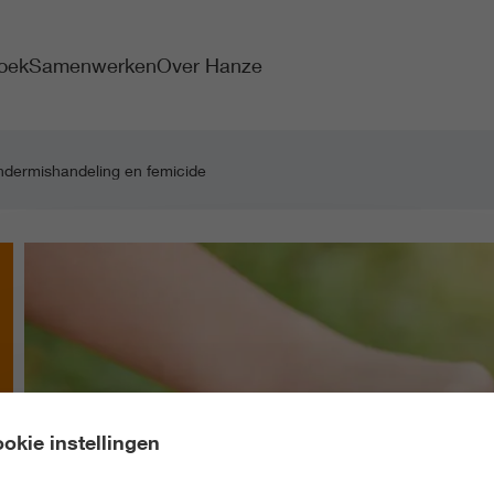
oek
Samenwerken
Over Hanze
indermishandeling en femicide
okie instellingen