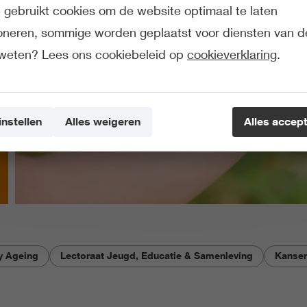
gebruikt cookies om de website optimaal te laten
ioneren, sommige worden geplaatst voor diensten van d
weten? Lees ons cookiebeleid op
cookieverklaring
.
instellen
Alles weigeren
Alles accep
hy Ageing
Lectoraat Jeugd, Educatie & Samenleving
Kansen