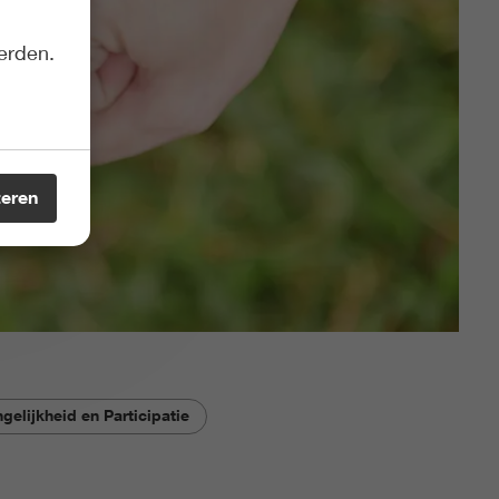
erden.
teren
gelijkheid en Participatie