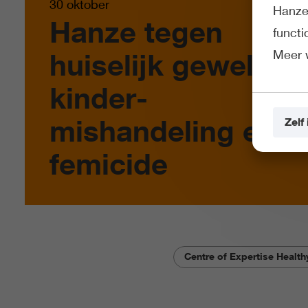
30 oktober
Hanze 
Hanze tegen
funct
Meer 
huiselijk geweld,
kinder­
mishandeling en
Zelf 
femicide
Centre of Expertise Healt