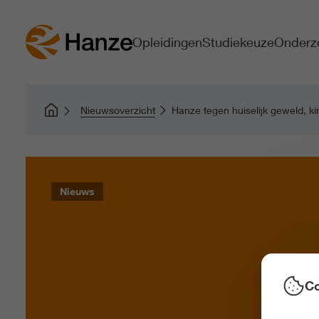
Opleidingen
Studiekeuze
Onderz
Nieuwsoverzicht
Hanze tegen huiselijk geweld, k
Nieuws
Co