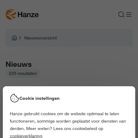
Nieuwsoverzicht
Nieuws
229 resultaten
Cookie instellingen
Hanze gebruikt cookies om de website optimaal te laten
Gekozen filters:
functioneren, sommige worden geplaatst voor diensten van
Taal en Communicatie
Onderwijs en Opvoeding
derden. Meer weten? Lees ons cookiebeleid op
Gezondheid en Sport
Gedrag en Maatschappij
cookieverklaring
.
Exact en Informatica