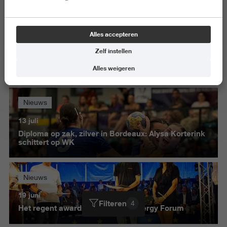
Nieuws
Alles accepteren
22 juli
Zelf instellen
Wielrenner Kevin Kuiper wint brons tijdens World
University Championship
Alles weigeren
Nieuws
13 juli
Diploma op zak, zilver in Bordeaux: Alysa Korterink
schittert op WK
Nieuws
19 juni
Filteren
4
Het regent awards tijdens New Energy Forum