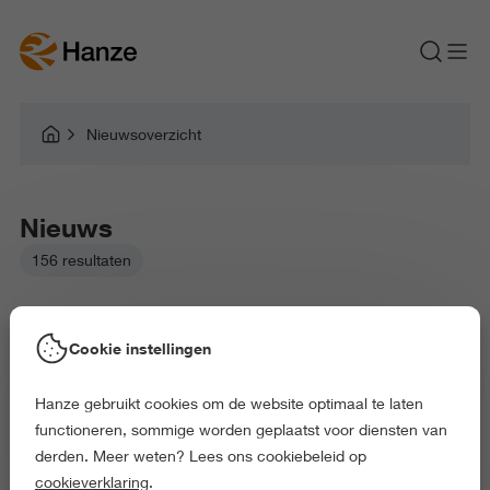
Nieuwsoverzicht
Nieuws
156 resultaten
Cookie instellingen
Hanze gebruikt cookies om de website optimaal te laten
Gekozen filters:
functioneren, sommige worden geplaatst voor diensten van
Aarde en Milieu
Onderwijs en Opvoeding
derden. Meer weten? Lees ons cookiebeleid op
Recht en Bestuur
Exact en Informatica
cookieverklaring
.
Alles wissen