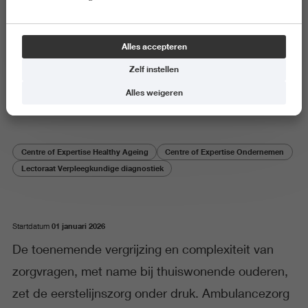
Onderzoeksproject
Alles accepteren
AI-ondersteunde diagnostiek bij
Zelf instellen
multimorbiditeit
Alles weigeren
Centre of Expertise Healthy Ageing
Centre of Expertise Ondernemen
Lectoraat Verpleegkundige diagnostiek
01 januari 2026
Startdatum
De toenemende vergrijzing en complexiteit van
zorgvragen, met name bij thuiswonende ouderen,
zet de eerstelijnszorg onder druk. Ambulancezorg