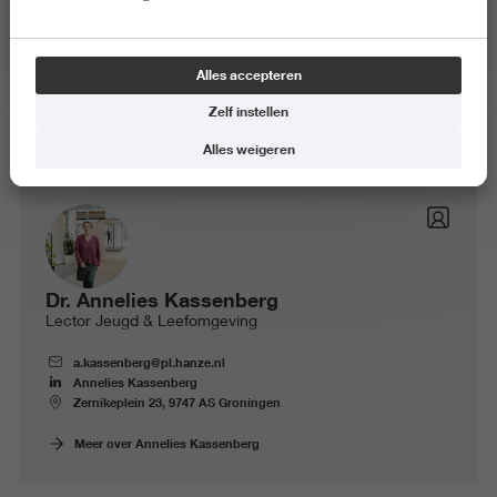
Alles accepteren
Zelf instellen
Alles weigeren
Dr. Annelies Kassenberg
Lector Jeugd & Leefomgeving
a.kassenberg@pl.hanze.nl
Annelies Kassenberg
Zernikeplein 23, 9747 AS Groningen
Meer over Annelies Kassenberg