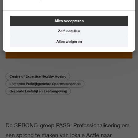
Onderzoeksproject
Alles accepteren
Met sport en bewegen meer
Zelf instellen
impact creëren op onderwijs,
welzijn en gezondheid
Alles weigeren
Centre of Expertise Healthy Ageing
Lectoraat Praktijkgerichte Sportwetenschap
Gezonde Leefstijl en Leefomgeving
De SPRONG-groep PASS: Professionalisering om
een sprong te maken van lokale Actie naar