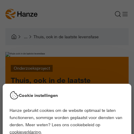
Thuis, ook in de laatste levensfase
Onderzoeksproject
Thuis, ook in de laatste
levensfase
Cookie instellingen
Hanze gebruikt cookies om de website optimaal te laten
functioneren, sommige worden geplaatst voor diensten van
Centre of Expertise Healthy Ageing
derden. Meer weten? Lees ons cookiebeleid op
Lectoraat Healthy Ageing, Allied Health Care and Nursing
cookieverklaring
.