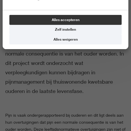
Kwetsbaarheid en Passende Zorg
Alles accepteren
01 augustus 2021
Startdatum
Zelf instellen
Pijn is vaak ondergerapporteerd bij ouderen en dit
Alles weigeren
ligt deels aan hun overtuigingen dat pijn een
normale consequentie is van het ouder worden. In
dit project wordt onderzocht wat
verpleegkundigen kunnen bijdragen in
pijnmanagement bij thuiswonende kwetsbare
ouderen in de laatste levensfase.
Pijn is vaak ondergerapporteerd bij ouderen en dit ligt deels aan
hun overtuigingen dat pijn een normale consequentie is van het
ouder worden. Deze leeftijdsnormatieve overtuigingen zijn niet of